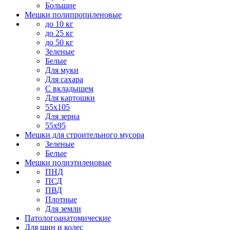
Большие
Мешки полипропиленовые
до 10 кг
до 25 кг
до 50 кг
Зеленые
Белые
Для муки
Для сахара
С вкладышем
Для картошки
55х105
Для зерна
55х95
Мешки для строительного мусора
Зеленые
Белые
Мешки полиэтиленовые
ПНД
ПСД
ПВД
Плотные
Для земли
Патологоанатомические
Для шин и колес