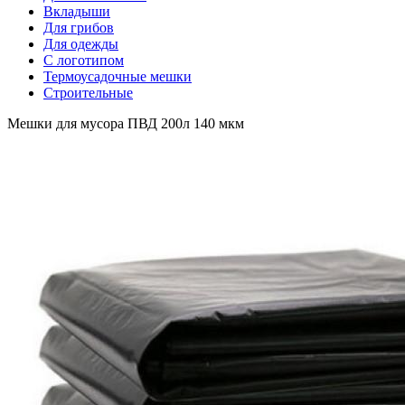
Вкладыши
Для грибов
Для одежды
С логотипом
Термоусадочные мешки
Строительные
Мешки для мусора ПВД 200л 140 мкм