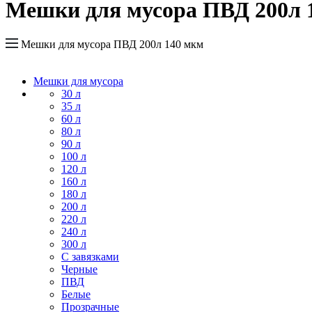
Мешки для мусора ПВД 200л 
Мешки для мусора ПВД 200л 140 мкм
Мешки для мусора
30 л
35 л
60 л
80 л
90 л
100 л
120 л
160 л
180 л
200 л
220 л
240 л
300 л
С завязками
Черные
ПВД
Белые
Прозрачные