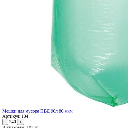
Мешки для мусора ПВД 90л 80 мкм
Артикул: 134
240
-
+
В упаковке: 10 шт.