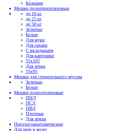
Большие
Мешки полипропиленовые
до 10 кг
до 25 кг
до 50 кг
Зеленые
Белые
Для муки
Для сахара
С вкладышем
Для картошки
55х105
Для зерна
55х95
Мешки для строительного мусора
Зеленые
Белые
Мешки полиэтиленовые
ПНД
ПСД
ПВД
Плотные
Для земли
Патологоанатомические
Для шин и колес