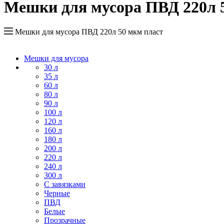
Мешки для мусора ПВД 220л 
Мешки для мусора ПВД 220л 50 мкм пласт
Мешки для мусора
30 л
35 л
60 л
80 л
90 л
100 л
120 л
160 л
180 л
200 л
220 л
240 л
300 л
С завязками
Черные
ПВД
Белые
Прозрачные