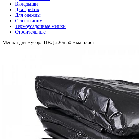
Вкладыши
Для грибов
Для одежды
С логотипом
Термоусадочные мешки
Строительные
Мешки для мусора ПВД 220л 50 мкм пласт