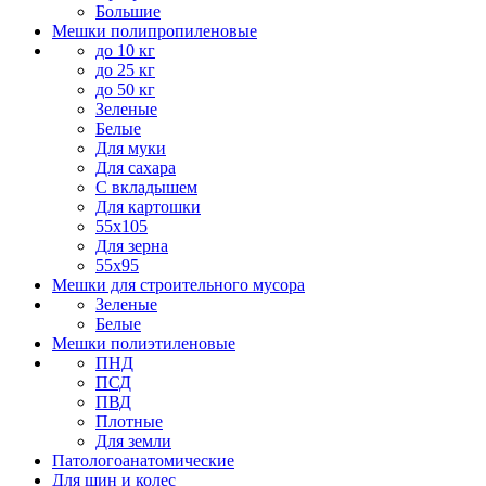
Большие
Мешки полипропиленовые
до 10 кг
до 25 кг
до 50 кг
Зеленые
Белые
Для муки
Для сахара
С вкладышем
Для картошки
55х105
Для зерна
55х95
Мешки для строительного мусора
Зеленые
Белые
Мешки полиэтиленовые
ПНД
ПСД
ПВД
Плотные
Для земли
Патологоанатомические
Для шин и колес