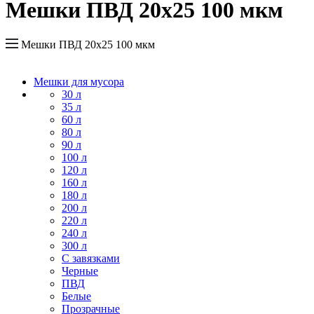
Мешки ПВД 20x25 100 мкм
Мешки ПВД 20x25 100 мкм
Мешки для мусора
30 л
35 л
60 л
80 л
90 л
100 л
120 л
160 л
180 л
200 л
220 л
240 л
300 л
С завязками
Черные
ПВД
Белые
Прозрачные