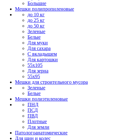
Большие
Мешки полипропиленовые
до 10 кг
до 25 кг
до 50 кг
Зеленые
Белые
Для муки
Для сахара
С вкладышем
Для картошки
55х105
Для зерна
55х95
Мешки для строительного мусора
Зеленые
Белые
Мешки полиэтиленовые
ПНД
ПСД
ПВД
Плотные
Для земли
Патологоанатомические
Для шин и колес