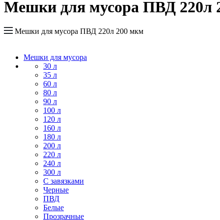
Мешки для мусора ПВД 220л 
Мешки для мусора ПВД 220л 200 мкм
Мешки для мусора
30 л
35 л
60 л
80 л
90 л
100 л
120 л
160 л
180 л
200 л
220 л
240 л
300 л
С завязками
Черные
ПВД
Белые
Прозрачные