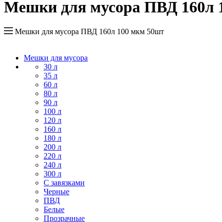
Мешки для мусора ПВД 160л 
Мешки для мусора ПВД 160л 100 мкм 50шт
Мешки для мусора
30 л
35 л
60 л
80 л
90 л
100 л
120 л
160 л
180 л
200 л
220 л
240 л
300 л
С завязками
Черные
ПВД
Белые
Прозрачные