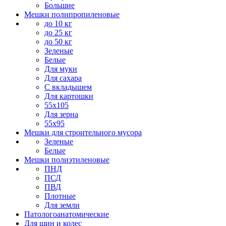
Большие
Мешки полипропиленовые
до 10 кг
до 25 кг
до 50 кг
Зеленые
Белые
Для муки
Для сахара
С вкладышем
Для картошки
55х105
Для зерна
55х95
Мешки для строительного мусора
Зеленые
Белые
Мешки полиэтиленовые
ПНД
ПСД
ПВД
Плотные
Для земли
Патологоанатомические
Для шин и колес